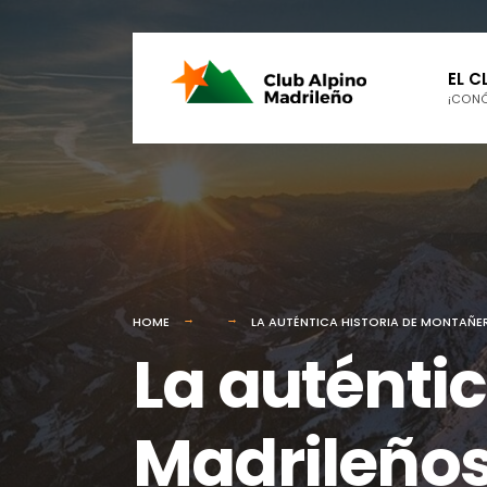
for:
Skip
EL C
to
¡CON
content
HOME
LA AUTÉNTICA HISTORIA DE MONTAÑ
La auténti
Madrileño