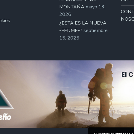
MONTAÑA
mayo 13,
CONT
2026
NOSO
okies
¿ESTA ES LA NUEVA
«FEDME»?
septiembre
15, 2025
El 
Si continuas utilizando e