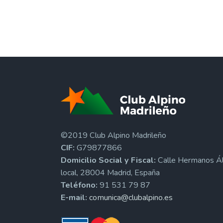
©2019 Club Alpino Madrileño
CIF:
G79877866
Domicilio Social y Fiscal:
Calle Hermanos Ál
local, 28004 Madrid, España
Teléfono:
91 531 79 87
E-mail:
comunica@clubalpino.es