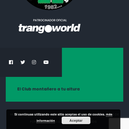
El Club montañero a tu altura
Si continuas utilizando este sitio aceptas el uso de cookies.
más
HOME
¡HAZTE SOCIO!
NOTICIAS
ACTIVIDADES
CURSOS DE
Aceptar
información
FORMACIÓN
CONTACTA CON NOSOTROS