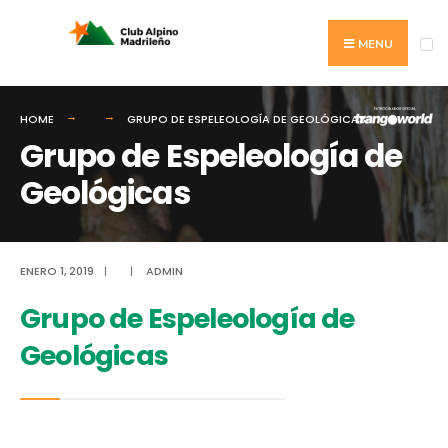
Search
Skip
for:
to
MENU
content
HOME
GRUPO DE ESPELEOLOGÍA DE GEOLÓGICAS
Grupo de Espeleología de
Geológicas
ENERO 1, 2019
|
|
ADMIN
Grupo de Espeleología de
Geológicas