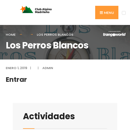
Search
Skip
for:
to
MENU
content
HOME
LOS PERROS BLANCOS
Los Perros Blancos
ENERO 1, 2019
|
|
ADMIN
Entrar
Actividades