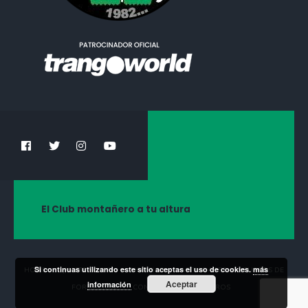
El Club montañero a tu altura
Si continuas utilizando este sitio aceptas el uso de cookies.
más
HOME
¡HAZTE SOCIO!
NOTICIAS
ACTIVIDADES
CURSOS DE
Aceptar
información
FORMACIÓN
CONTACTA CON NOSOTROS