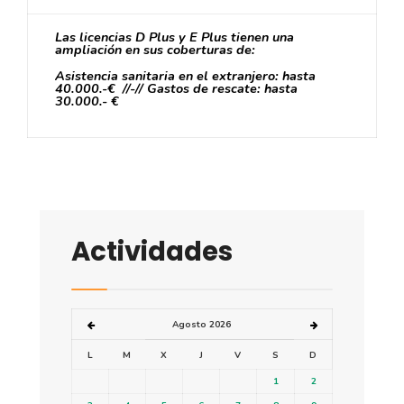
Las licencias D Plus y E Plus tienen una
ampliación en sus coberturas de:
Asistencia sanitaria en el extranjero: hasta
40.000.-€ //-// Gastos de rescate: hasta
30.000.- €
Actividades
Agosto 2026
L
M
X
J
V
S
D
1
2