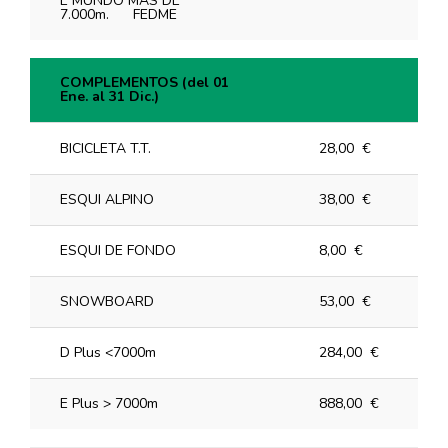
E MUNDO MAS DE
7.000m. FEDME
COMPLEMENTOS (del 01
Ene. al 31 Dic.)
COMPLEMENTOS (del 01
Ene. al 31 Dic.)
BICICLETA T.T.
28,00 €
ESQUI ALPINO
38,00 €
ESQUI DE FONDO
8,00 €
SNOWBOARD
53,00 €
D Plus <7000m
284,00 €
E Plus > 7000m
888,00 €