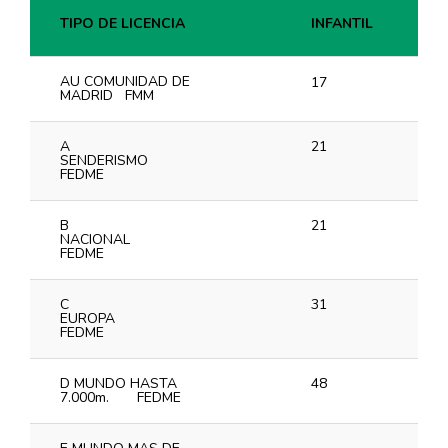
Fa
TIPO DE LICENCIA
INFANTIL
I
TIPO DE LICENCIA
INFANTIL
Fa
I
AU COMUNIDAD DE
17
1
MADRID FMM
A
21
1
SENDERISMO
FEDME
B
21
1
NACIONAL
FEDME
C
31
1
EUROPA
FEDME
D MUNDO HASTA
48
2
7.000m. FEDME