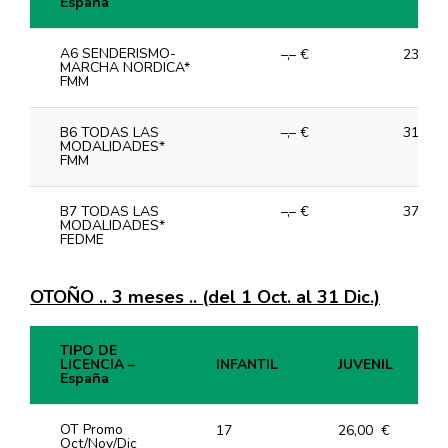
España
TIPO DE LICENCIA –
INFANTIL
JUVEN
España
A6 SENDERISMO-
–,– €
23,00 
MARCHA NORDICA*
FMM
B6 TODAS LAS
–,– €
31,00 
MODALIDADES*
FMM
B7 TODAS LAS
–,– €
37,00 
MODALIDADES*
FEDME
OTOÑO .. 3 meses .. (del 1 Oct. al 31 Dic.)
TIPO DE
LICENCIA –
INFANTIL
JUVENIL
España
TIPO DE
INFANTIL
JUVENIL
LICENCIA –
OT Promo
17
26,00 €
España
Oct/Nov/Dic