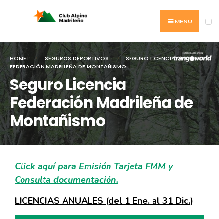
MENU
HOME
SEGUROS DEPORTIVOS
SEGURO LICENCIA
FEDERACIÓN MADRILEÑA DE MONTAÑISMO
Seguro Licencia
Federación Madrileña de
Montañismo
Click aquí para Emisión Tarjeta FMM y
Consulta documentación.
LICENCIAS ANUALES (del 1 Ene. al 31 Dic.)