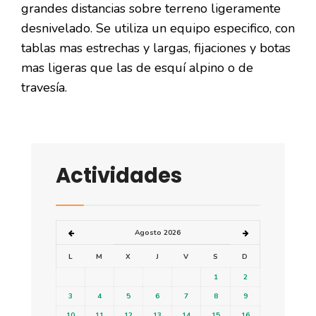
grandes distancias sobre terreno ligeramente
desnivelado. Se utiliza un equipo especifico, con
tablas mas estrechas y largas, fijaciones y botas
mas ligeras que las de esquí alpino o de
travesía.
Actividades
Agosto 2026
L
M
X
J
V
S
D
1
2
3
4
5
6
7
8
9
10
11
12
13
14
15
16