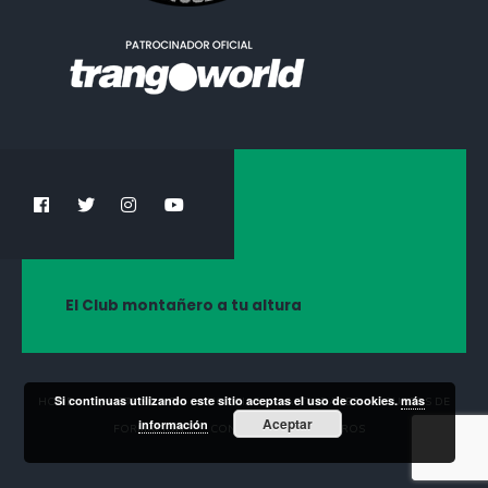
El Club montañero a tu altura
Si continuas utilizando este sitio aceptas el uso de cookies.
más
HOME
¡HAZTE SOCIO!
NOTICIAS
ACTIVIDADES
CURSOS DE
Aceptar
información
FORMACIÓN
CONTACTA CON NOSOTROS