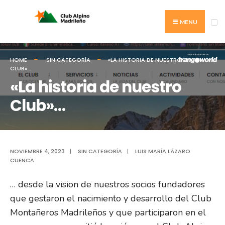
Search
Skip
for:
to
MENU
content
HOME
SIN CATEGORÍA
«LA HISTORIA DE NUESTRO
CLUB»…
«La historia de nuestro
Club»…
NOVIEMBRE 4, 2023
|
SIN CATEGORÍA
|
LUIS MARÍA LÁZARO
CUENCA
… desde la vision de nuestros socios fundadores
que gestaron el nacimiento y desarrollo del Club
Montañeros Madrileños y que participaron en el