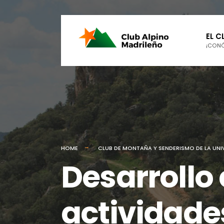
for:
Skip
EL C
to
¡CON
content
HOME
CLUB DE MONTAÑA Y SENDERISMO DE LA UN
Desarrollo 
actividade