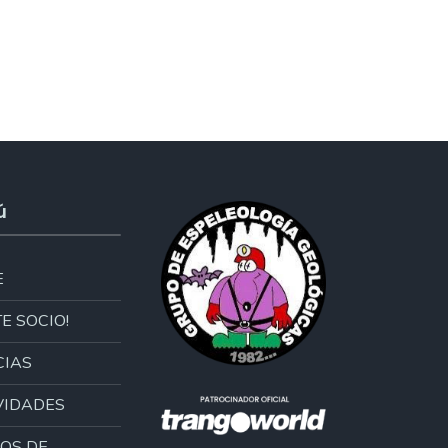
ú
E
E SOCIO!
CIAS
VIDADES
OS DE