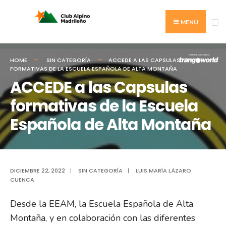
Search
Skip
for:
to
MENU
content
HOME
SIN CATEGORÍA
ACCEDE A LAS CAPSULAS
FORMATIVAS DE LA ESCUELA ESPAÑOLA DE ALTA MONTAÑA
ACCEDE a las Capsulas
formativas de la Escuela
Española de Alta Montaña
DICIEMBRE 22, 2022
|
SIN CATEGORÍA
|
LUIS MARÍA LÁZARO
CUENCA
Desde la EEAM, la Escuela Española de Alta
Montaña, y en colaboración con las diferentes