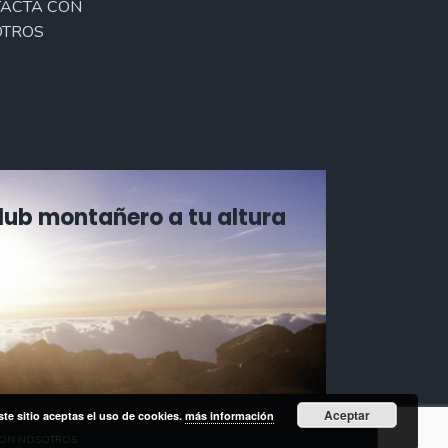
ACTA CON
TROS
Club montañero a tu altura
Aceptar
ste sitio aceptas el uso de cookies.
más información
CON NOSOTROS