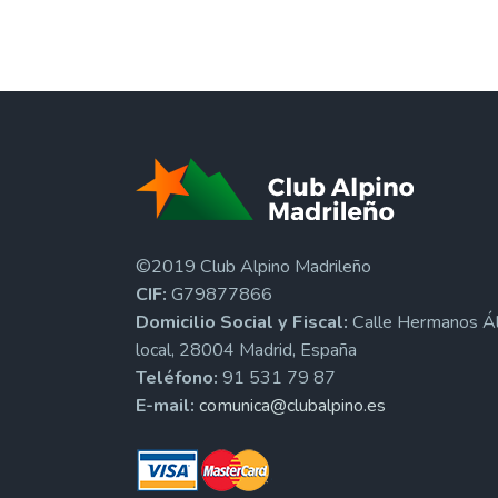
©2019 Club Alpino Madrileño
CIF:
G79877866
Domicilio Social y Fiscal:
Calle Hermanos Ál
local, 28004 Madrid, España
Teléfono:
91 531 79 87
E-mail:
comunica@clubalpino.es