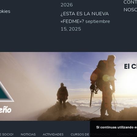
CONT
2026
NOSO
okies
¿ESTA ES LA NUEVA
«FEDME»?
septiembre
15, 2025
El 
Si continuas utilizando e
E SOCIO!
NOTICIAS
ACTIVIDADES
CURSOS DE FORMACIÓN
CONTACTA 