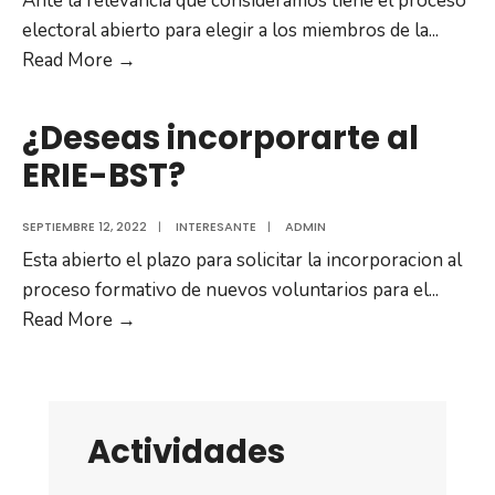
Ante la relevancia que consideramos tiene el proceso
electoral abierto para elegir a los miembros de la
...
ELECCIONES
Read More →
FEDME
2024
¿Deseas incorporarte al
ERIE-BST?
SEPTIEMBRE 12, 2022
|
INTERESANTE
|
ADMIN
Esta abierto el plazo para solicitar la incorporacion al
proceso formativo de nuevos voluntarios para el
...
¿Deseas
Read More →
incorporarte
al
ERIE-
BST?
Actividades