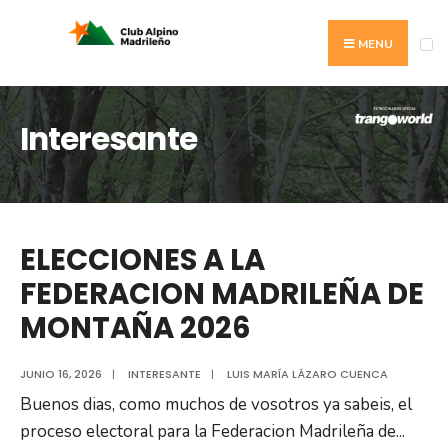
Search
Skip
for:
to
MENU
content
Interesante
ELECCIONES A LA
FEDERACION MADRILEÑA DE
MONTAÑA 2026
JUNIO 16, 2026
|
INTERESANTE
|
LUIS MARÍA LÁZARO CUENCA
Buenos dias, como muchos de vosotros ya sabeis, el
proceso electoral para la Federacion Madrileña de
...