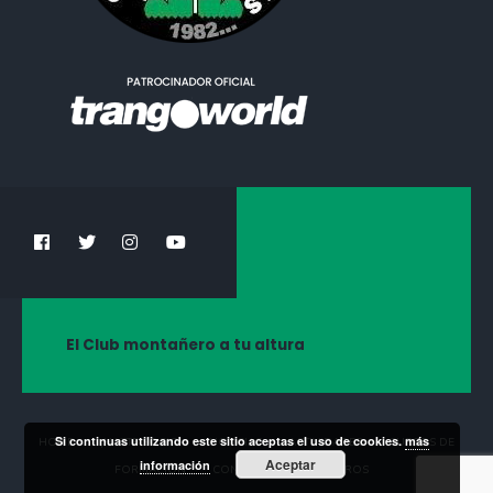
El Club montañero a tu altura
Si continuas utilizando este sitio aceptas el uso de cookies.
más
HOME
¡HAZTE SOCIO!
NOTICIAS
ACTIVIDADES
CURSOS DE
Aceptar
información
FORMACIÓN
CONTACTA CON NOSOTROS