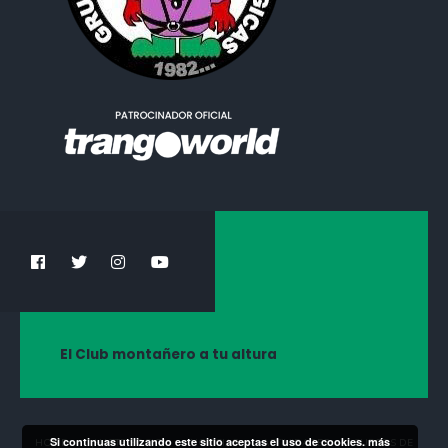
El Club montañero a tu altura
Si continuas utilizando este sitio aceptas el uso de cookies.
más
HOME
¡HAZTE SOCIO!
NOTICIAS
ACTIVIDADES
CURSOS DE