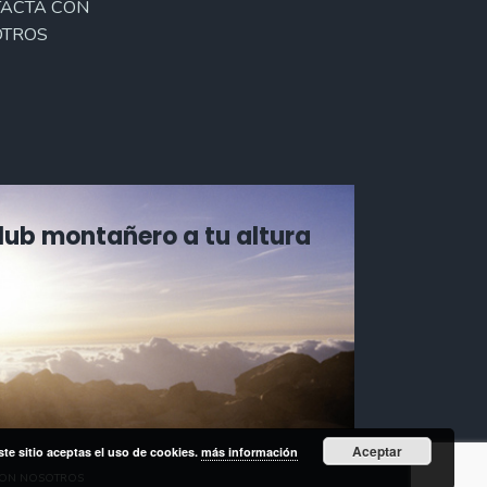
ACTA CON
TROS
Club montañero a tu altura
Aceptar
ste sitio aceptas el uso de cookies.
más información
CON NOSOTROS