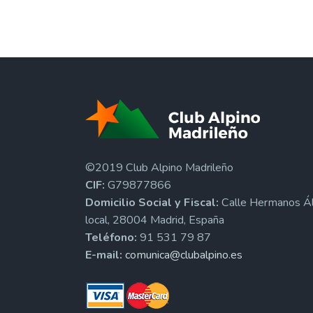
©2019 Club Alpino Madrileño
CIF:
G79877866
Domicilio Social y Fiscal:
Calle Hermanos Ál
local, 28004 Madrid, España
Teléfono:
91 531 79 87
E-mail:
comunica@clubalpino.es