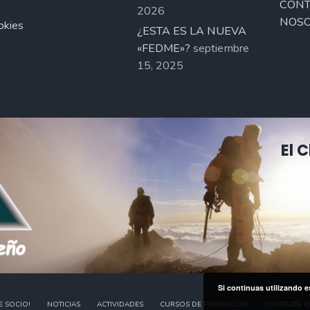
CONT
2026
NOSO
okies
¿ESTA ES LA NUEVA
«FEDME»?
septiembre
15, 2025
El 
Si continuas utilizando e
E SOCIO!
NOTICIAS
ACTIVIDADES
CURSOS DE FORMACIÓN
CONTACTA 