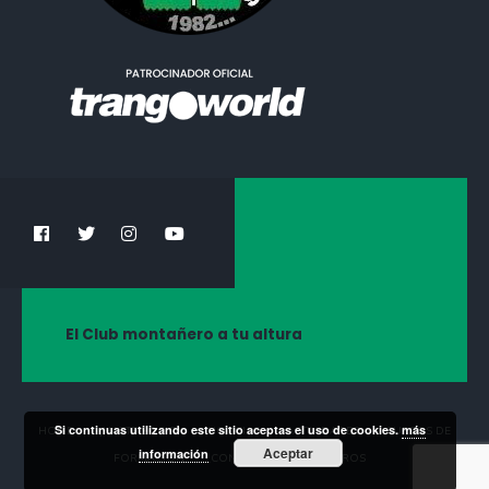
El Club montañero a tu altura
Si continuas utilizando este sitio aceptas el uso de cookies.
más
HOME
¡HAZTE SOCIO!
NOTICIAS
ACTIVIDADES
CURSOS DE
Aceptar
información
FORMACIÓN
CONTACTA CON NOSOTROS