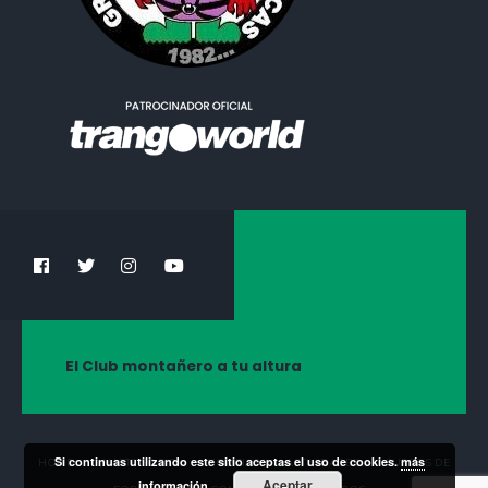
El Club montañero a tu altura
Si continuas utilizando este sitio aceptas el uso de cookies.
más
HOME
¡HAZTE SOCIO!
NOTICIAS
ACTIVIDADES
CURSOS DE
Aceptar
información