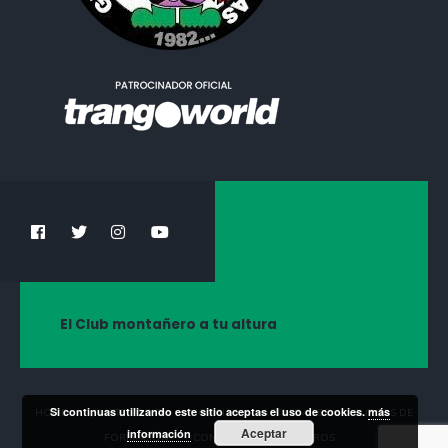
El Club montañero a tu altura
Si continuas utilizando este sitio aceptas el uso de cookies.
más
HOME
¡HAZTE SOCIO!
NOTICIAS
ACTIVIDADES
CURSOS DE
Aceptar
información
FORMACIÓN
CONTACTA CON NOSOTROS