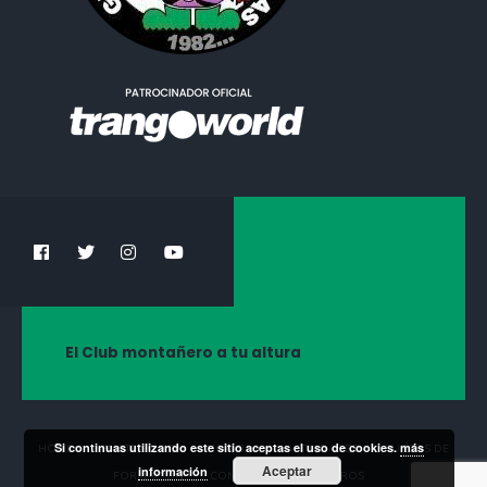
El Club montañero a tu altura
Si continuas utilizando este sitio aceptas el uso de cookies.
más
HOME
¡HAZTE SOCIO!
NOTICIAS
ACTIVIDADES
CURSOS DE
Aceptar
información
FORMACIÓN
CONTACTA CON NOSOTROS