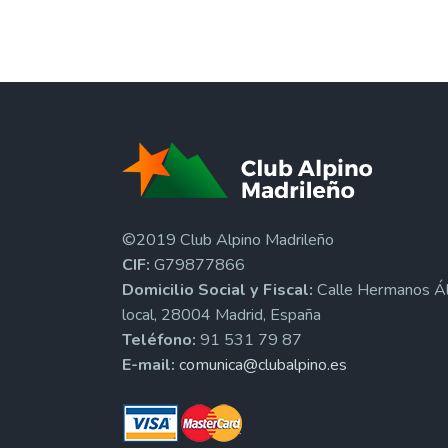
©2019 Club Alpino Madrileño
CIF:
G79877866
Domicilio Social y Fiscal:
Calle Hermanos Ál
local, 28004 Madrid, España
Teléfono:
91 531 79 87
E-mail:
comunica@clubalpino.es