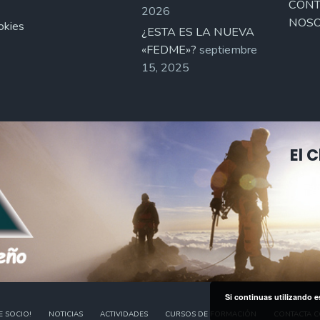
CONT
2026
NOSO
okies
¿ESTA ES LA NUEVA
«FEDME»?
septiembre
15, 2025
El 
Si continuas utilizando e
E SOCIO!
NOTICIAS
ACTIVIDADES
CURSOS DE FORMACIÓN
CONTACTA 