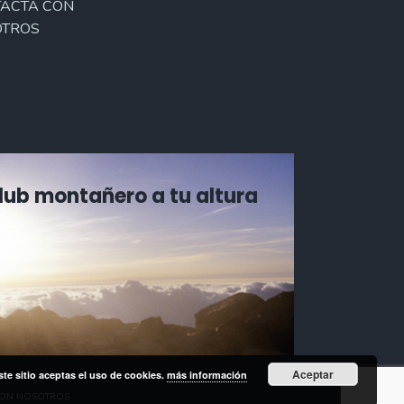
ACTA CON
TROS
Club montañero a tu altura
Aceptar
ste sitio aceptas el uso de cookies.
más información
CON NOSOTROS