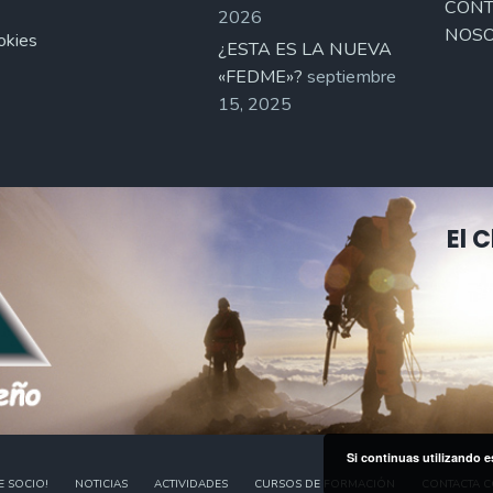
CONT
2026
NOSO
okies
¿ESTA ES LA NUEVA
«FEDME»?
septiembre
15, 2025
El 
Si continuas utilizando e
E SOCIO!
NOTICIAS
ACTIVIDADES
CURSOS DE FORMACIÓN
CONTACTA 