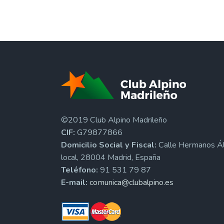
©2019 Club Alpino Madrileño
CIF:
G79877866
Domicilio Social y Fiscal:
Calle Hermanos Ál
local, 28004 Madrid, España
Teléfono:
91 531 79 87
E-mail:
comunica@clubalpino.es