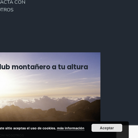
ACTA CON
TROS
Club montañero a tu altura
Aceptar
ste sitio aceptas el uso de cookies.
más información
CON NOSOTROS