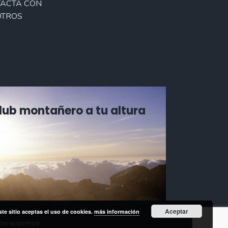
ACTA CON
TROS
Club montañero a tu altura
Aceptar
ste sitio aceptas el uso de cookies.
más información
CON NOSOTROS