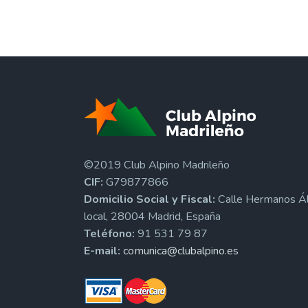
©2019 Club Alpino Madrileño
CIF:
G79877866
Domicilio Social y Fiscal:
Calle Hermanos Ál
local, 28004 Madrid, España
Teléfono:
91 531 79 87
E-mail:
comunica@clubalpino.es