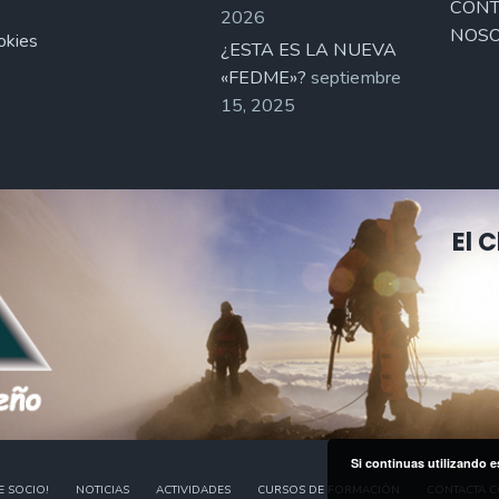
CONT
2026
NOSO
okies
¿ESTA ES LA NUEVA
«FEDME»?
septiembre
15, 2025
El 
Si continuas utilizando e
E SOCIO!
NOTICIAS
ACTIVIDADES
CURSOS DE FORMACIÓN
CONTACTA 