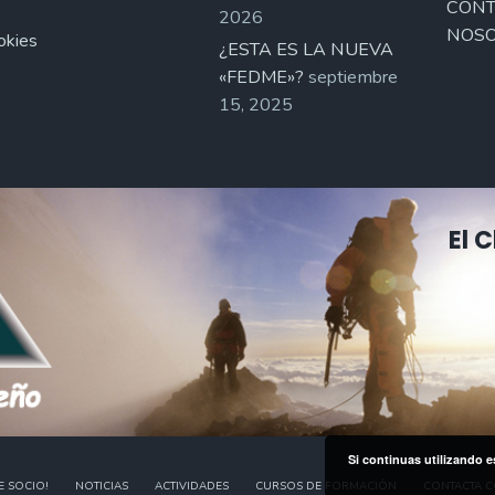
CONT
2026
NOSO
okies
¿ESTA ES LA NUEVA
«FEDME»?
septiembre
15, 2025
El 
Si continuas utilizando e
E SOCIO!
NOTICIAS
ACTIVIDADES
CURSOS DE FORMACIÓN
CONTACTA 