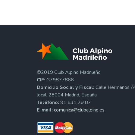
©2019 Club Alpino Madrileño
CIF:
G79877866
Domicilio Social y Fiscal:
Calle Hermanos Ál
local, 28004 Madrid, España
Teléfono:
91 531 79 87
E-mail:
comunica@clubalpino.es