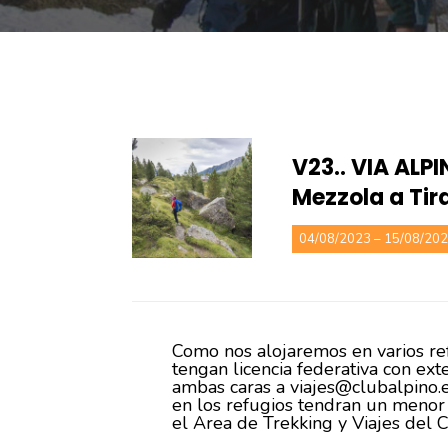
V23.. VIA ALP
Mezzola a Tir
04/08/2023 – 15/08/20
Como nos alojaremos en varios ref
tengan licencia federativa con ex
ambas caras a viajes@clubalpino.es
en los refugios tendran un menor
el Area de Trekking y Viajes del 