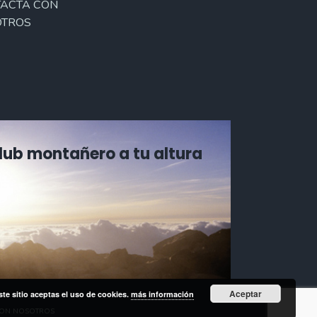
ACTA CON
TROS
Club montañero a tu altura
Aceptar
ste sitio aceptas el uso de cookies.
más información
CON NOSOTROS